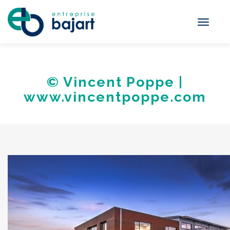
Toggle
navigati
© Vincent Poppe |
www.vincentpoppe.com