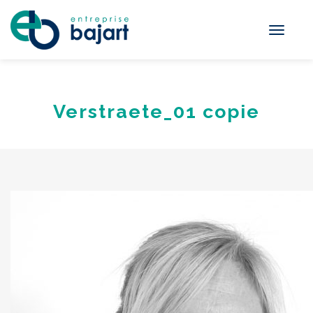
Toggle
navigati
Verstraete_01 copie