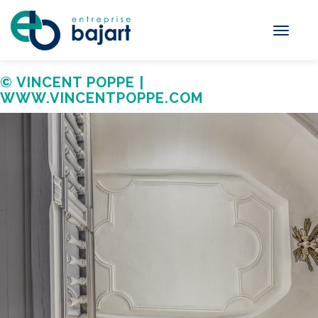
Toggle
navigati
© VINCENT POPPE |
WWW.VINCENTPOPPE.COM