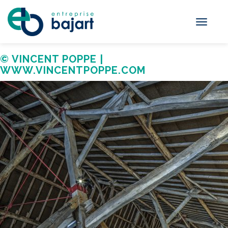
Toggle
navigati
© VINCENT POPPE |
WWW.VINCENTPOPPE.COM