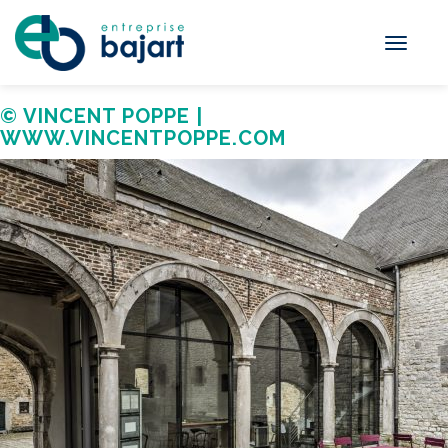
Toggle
navigati
© VINCENT POPPE |
WWW.VINCENTPOPPE.COM