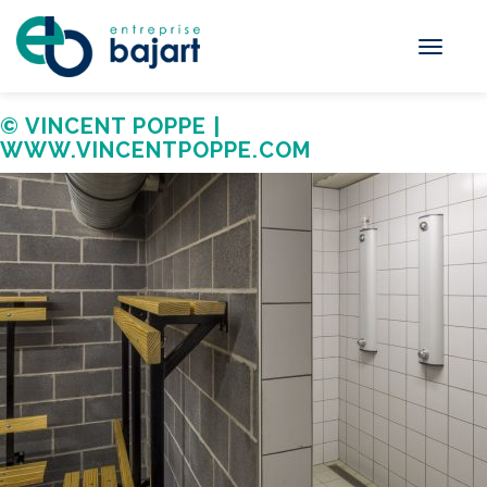
Toggle
navigati
© VINCENT POPPE |
WWW.VINCENTPOPPE.COM