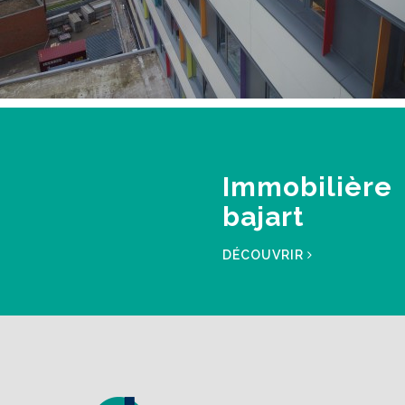
Immobilière
bajart
DÉCOUVRIR