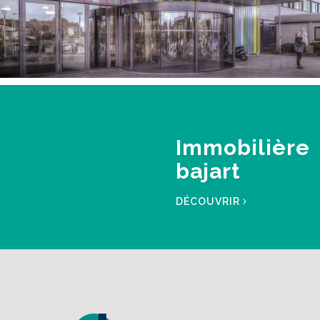
Immobilière
bajart
DÉCOUVRIR